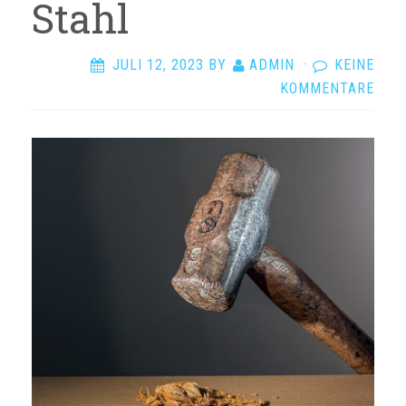
Stahl
JULI 12, 2023
BY
ADMIN
·
KEINE
KOMMENTARE